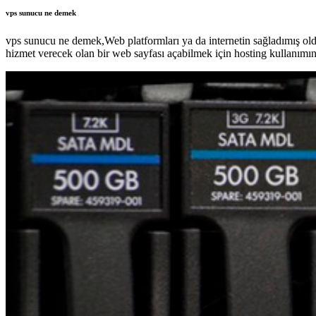
vps sunucu ne demek
vps sunucu ne demek,Web platformları ya da internetin sağladımış old
hizmet verecek olan bir web sayfası açabilmek için hosting kullanımın