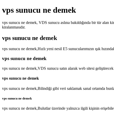
vps sunucu ne demek
vps sunucu ne demek, VDS sunucu aslına bakıldığında bir tür alan kira
kiralanmasıdır.
vps sunucu ne demek
vps sunucu ne demek,Hızlı yeni nesil E5 sunucularımızın ışık hızındak
vps sunucu ne demek
vps sunucu ne demek,VDS sunucu satın alarak web sitesi geliştirecek 
vps sunucu ne demek
vps sunucu ne demek,Bilindiği gibi veri saklamak sanal ortamda bunl
vps sunucu ne demek
vps sunucu ne demek,Bulutlar üzerinde yalnızca ilgili kişinin erişebil