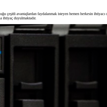
uğu çeşitli avantajlardan faydalanmak isteyen hemen herkesin ihtiyacı 
a ihtiyaç duyulmaktadır.