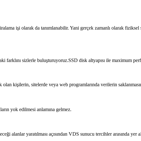
iralama işi olarak da tanımlanabilir. Yani gerçek zamanlı olarak fizikse
daki farklını sizlerle buluşturuyoruz.SSD disk altyapısı ile maximum pe
ek olan kişilerin, sitelerde veya web programlarında verilerin saklanma
nların yok edilmesi anlamına gelmez.
bileceği alanlar yaratılması açısından VDS sunucu tercihler arasında yer a