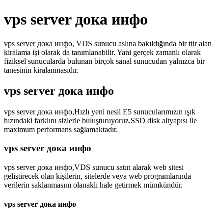
vps server дока инфо
vps server дока инфо, VDS sunucu aslına bakıldığında bir tür alan
kiralama işi olarak da tanımlanabilir. Yani gerçek zamanlı olarak
fiziksel sunucularda bulunan birçok sanal sunucudan yalnızca bir
tanesinin kiralanmasıdır.
vps server дока инфо
vps server дока инфо,Hızlı yeni nesil E5 sunucularımızın ışık
hızındaki farklını sizlerle buluşturuyoruz.SSD disk altyapısı ile
maximum performans sağlamaktadır.
vps server дока инфо
vps server дока инфо,VDS sunucu satın alarak web sitesi
geliştirecek olan kişilerin, sitelerde veya web programlarında
verilerin saklanmasını olanaklı hale getirmek mümkündür.
vps server дока инфо