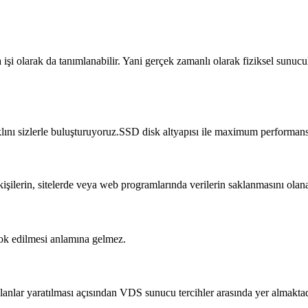
işi olarak da tanımlanabilir. Yani gerçek zamanlı olarak fiziksel sunuc
rklını sizlerle buluşturuyoruz.SSD disk altyapısı ile maximum performan
kişilerin, sitelerde veya web programlarında verilerin saklanmasını ol
yok edilmesi anlamına gelmez.
 alanlar yaratılması açısından VDS sunucu tercihler arasında yer almaktad