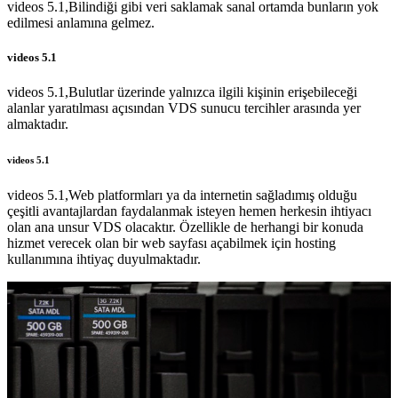
videos 5.1,Bilindiği gibi veri saklamak sanal ortamda bunların yok
edilmesi anlamına gelmez.
videos 5.1
videos 5.1,Bulutlar üzerinde yalnızca ilgili kişinin erişebileceği
alanlar yaratılması açısından VDS sunucu tercihler arasında yer
almaktadır.
videos 5.1
videos 5.1,Web platformları ya da internetin sağladımış olduğu
çeşitli avantajlardan faydalanmak isteyen hemen herkesin ihtiyacı
olan ana unsur VDS olacaktır. Özellikle de herhangi bir konuda
hizmet verecek olan bir web sayfası açabilmek için hosting
kullanımına ihtiyaç duyulmaktadır.