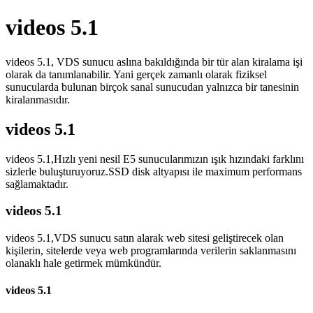
videos 5.1
videos 5.1, VDS sunucu aslına bakıldığında bir tür alan kiralama işi
olarak da tanımlanabilir. Yani gerçek zamanlı olarak fiziksel
sunucularda bulunan birçok sanal sunucudan yalnızca bir tanesinin
kiralanmasıdır.
videos 5.1
videos 5.1,Hızlı yeni nesil E5 sunucularımızın ışık hızındaki farklını
sizlerle buluşturuyoruz.SSD disk altyapısı ile maximum performans
sağlamaktadır.
videos 5.1
videos 5.1,VDS sunucu satın alarak web sitesi geliştirecek olan
kişilerin, sitelerde veya web programlarında verilerin saklanmasını
olanaklı hale getirmek mümkündür.
videos 5.1