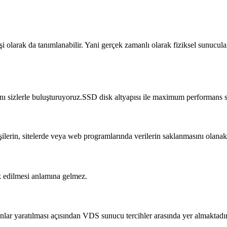
şi olarak da tanımlanabilir. Yani gerçek zamanlı olarak fiziksel sunucul
lını sizlerle buluşturuyoruz.SSD disk altyapısı ile maximum performans 
şilerin, sitelerde veya web programlarında verilerin saklanmasını olan
k edilmesi anlamına gelmez.
lanlar yaratılması açısından VDS sunucu tercihler arasında yer almaktadır