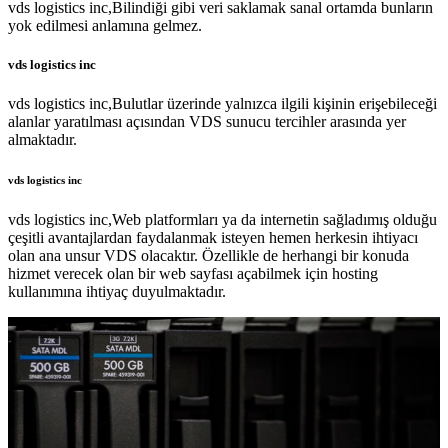
vds logistics inc,Bilindiği gibi veri saklamak sanal ortamda bunların
yok edilmesi anlamına gelmez.
vds logistics inc
vds logistics inc,Bulutlar üzerinde yalnızca ilgili kişinin erişebileceği
alanlar yaratılması açısından VDS sunucu tercihler arasında yer
almaktadır.
vds logistics inc
vds logistics inc,Web platformları ya da internetin sağladımış olduğu
çeşitli avantajlardan faydalanmak isteyen hemen herkesin ihtiyacı
olan ana unsur VDS olacaktır. Özellikle de herhangi bir konuda
hizmet verecek olan bir web sayfası açabilmek için hosting
kullanımına ihtiyaç duyulmaktadır.