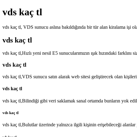
vds kaç tl
vds kaç tl, VDS sunucu aslına bakıldığında bir tür alan kiralama işi o
vds kaç tl
vds kaç tl,Hızlı yeni nesil E5 sunucularımızın ışık hızındaki farklını
vds kaç tl
vds kaç tl,VDS sunucu satın alarak web sitesi geliştirecek olan kişil
vds kaç tl
vds kaç tl,Bilindiği gibi veri saklamak sanal ortamda bunların yok ed
vds kaç tl
vds kaç tl,Bulutlar üzerinde yalnızca ilgili kişinin erişebileceği alanl
vds kaç tl