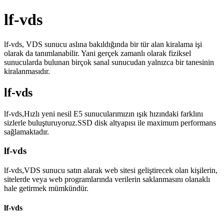
lf-vds
lf-vds, VDS sunucu aslına bakıldığında bir tür alan kiralama işi
olarak da tanımlanabilir. Yani gerçek zamanlı olarak fiziksel
sunucularda bulunan birçok sanal sunucudan yalnızca bir tanesinin
kiralanmasıdır.
lf-vds
lf-vds,Hızlı yeni nesil E5 sunucularımızın ışık hızındaki farklını
sizlerle buluşturuyoruz.SSD disk altyapısı ile maximum performans
sağlamaktadır.
lf-vds
lf-vds,VDS sunucu satın alarak web sitesi geliştirecek olan kişilerin,
sitelerde veya web programlarında verilerin saklanmasını olanaklı
hale getirmek mümkündür.
lf-vds