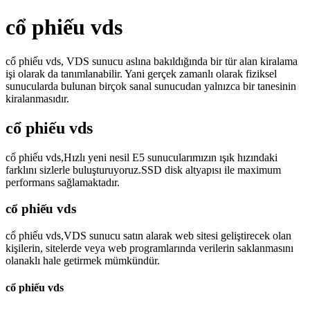
cổ phiếu vds
cổ phiếu vds, VDS sunucu aslına bakıldığında bir tür alan kiralama
işi olarak da tanımlanabilir. Yani gerçek zamanlı olarak fiziksel
sunucularda bulunan birçok sanal sunucudan yalnızca bir tanesinin
kiralanmasıdır.
cổ phiếu vds
cổ phiếu vds,Hızlı yeni nesil E5 sunucularımızın ışık hızındaki
farklını sizlerle buluşturuyoruz.SSD disk altyapısı ile maximum
performans sağlamaktadır.
cổ phiếu vds
cổ phiếu vds,VDS sunucu satın alarak web sitesi geliştirecek olan
kişilerin, sitelerde veya web programlarında verilerin saklanmasını
olanaklı hale getirmek mümkündür.
cổ phiếu vds